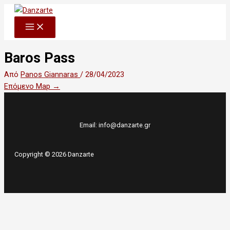
Μετάβαση
στο
περιεχόμενο
Baros Pass
Από
Panos Giannaras
/
28/04/2023
Επόμενο Map
→
Email:
info@danzarte.gr
Copyright © 2026 Danzarte